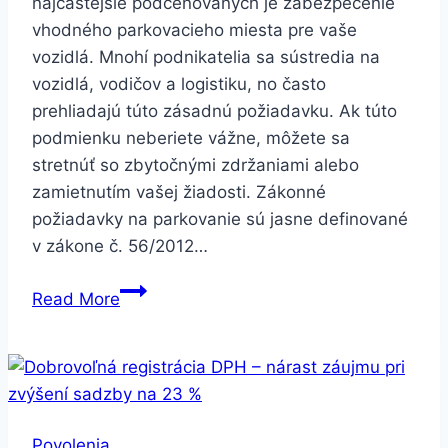
najčastejšie podceňovaných je zabezpečenie
vhodného parkovacieho miesta pre vaše
vozidlá. Mnohí podnikatelia sa sústredia na
vozidlá, vodičov a logistiku, no často
prehliadajú túto zásadnú požiadavku. Ak túto
podmienku neberiete vážne, môžete sa
stretnúť so zbytočnými zdržaniami alebo
zamietnutím vašej žiadosti. Zákonné
požiadavky na parkovanie sú jasne definované
v zákone č. 56/2012…
Podnikanie
Read More
v
cestnej
doprave
–
ako
Povolenia