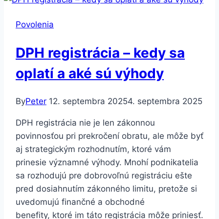
čo
spôsobilo
Povolenia
zavedenie
daňových
DPH registrácia – kedy sa
licencií
a
oplatí a aké sú výhody
ich
vplyv
By
Peter
12. septembra 2025
4. septembra 2025
na
podnikanie
DPH registrácia nie je len zákonnou
povinnosťou pri prekročení obratu, ale môže byť
aj strategickým rozhodnutím, ktoré vám
prinesie významné výhody. Mnohí podnikatelia
sa rozhodujú pre dobrovoľnú registráciu ešte
pred dosiahnutím zákonného limitu, pretože si
uvedomujú finančné a obchodné
benefity, ktoré im táto registrácia môže priniesť.