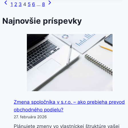
Previous
Next
Page
dopravu
1
2
3
4
5
6
…
8
Page
Page
–
navigation
Najnovšie príspevky
ako
zvládnuť
obnovu
bez
komplikácií
Zmena spoločníka v s.r.o. – ako prebieha prevod
obchodného podielu?
27. februára 2026
Plánujete zmeny vo vlastníckej štruktúre vašej