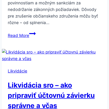
povinnostiam a možným sankciám za
nedodržanie zákonných požiadaviek. Dôvody
pre zrušenie občianskeho združenia môžu byť
rôzne – od splnenia…
Zrušenie
Read More
občianskeho
združenia
–
kompletný
sprievodca
Likvidácie
procesom
Likvidácia sro – ako
pripraviť účtovnú závierku
správne a včas