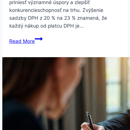
priniesť významné úspory a zlepšiť
konkurencieschopnosť na trhu. Zvýšenie
sadzby DPH z 20 % na 23 % znamená, že
každý nákup od platcu DPH je…
Dobrovoľná
Read More
registrácia
DPH
–
nárast
záujmu
pri
zvýšení
sadzby
na
23
%