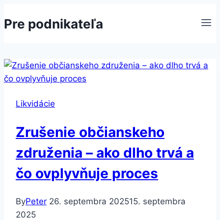
Skip
Pre podnikateľa
to
content
Likvidácie
Zrušenie občianskeho
združenia – ako dlho trvá a
čo ovplyvňuje proces
By
Peter
26. septembra 2025
15. septembra
2025