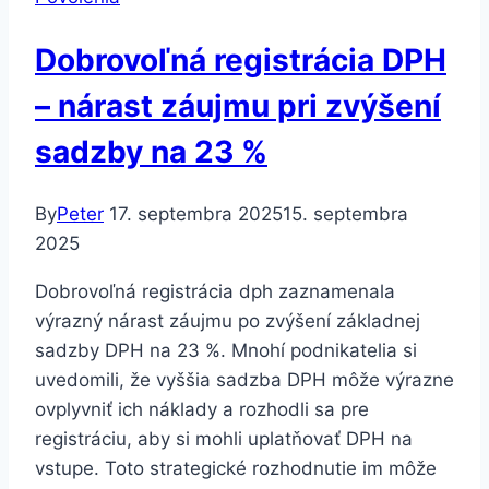
zabezpečiť
parkovaciu
Dobrovoľná registrácia DPH
plochu?
– nárast záujmu pri zvýšení
sadzby na 23 %
By
Peter
17. septembra 2025
15. septembra
2025
Dobrovoľná registrácia dph zaznamenala
výrazný nárast záujmu po zvýšení základnej
sadzby DPH na 23 %. Mnohí podnikatelia si
uvedomili, že vyššia sadzba DPH môže výrazne
ovplyvniť ich náklady a rozhodli sa pre
registráciu, aby si mohli uplatňovať DPH na
vstupe. Toto strategické rozhodnutie im môže