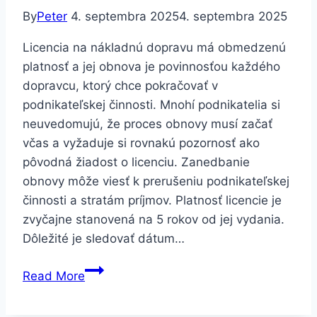
By
Peter
4. septembra 2025
4. septembra 2025
Licencia na nákladnú dopravu má obmedzenú
platnosť a jej obnova je povinnosťou každého
dopravcu, ktorý chce pokračovať v
podnikateľskej činnosti. Mnohí podnikatelia si
neuvedomujú, že proces obnovy musí začať
včas a vyžaduje si rovnakú pozornosť ako
pôvodná žiadost o licenciu. Zanedbanie
obnovy môže viesť k prerušeniu podnikateľskej
činnosti a stratám príjmov. Platnosť licencie je
zvyčajne stanovená na 5 rokov od jej vydania.
Dôležité je sledovať dátum…
Licencia
Read More
na
nákladnú