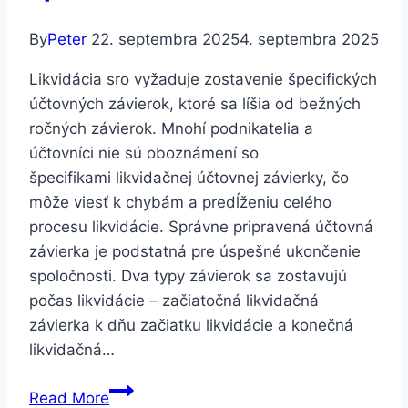
By
Peter
22. septembra 2025
4. septembra 2025
Likvidácia sro vyžaduje zostavenie špecifických
účtovných závierok, ktoré sa líšia od bežných
ročných závierok. Mnohí podnikatelia a
účtovníci nie sú oboznámení so
špecifikami likvidačnej účtovnej závierky, čo
môže viesť k chybám a predĺženiu celého
procesu likvidácie. Správne pripravená účtovná
závierka je podstatná pre úspešné ukončenie
spoločnosti. Dva typy závierok sa zostavujú
počas likvidácie – začiatočná likvidačná
závierka k dňu začiatku likvidácie a konečná
likvidačná…
Likvidácia
Read More