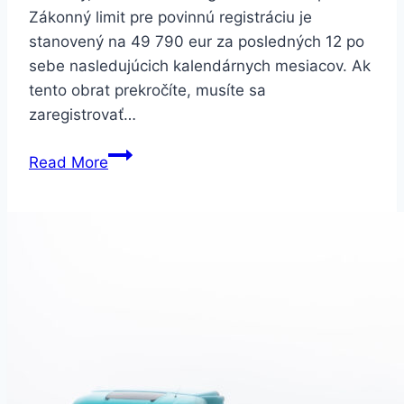
Zákonný limit pre povinnú registráciu je
stanovený na 49 790 eur za posledných 12 po
sebe nasledujúcich kalendárnych mesiacov. Ak
tento obrat prekročíte, musíte sa
zaregistrovať…
DPH
Read More
registrácia
–
kedy
sa
oplatí
a
aké
sú
výhody