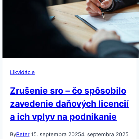
Likvidácie
Zrušenie sro – čo spôsobilo
zavedenie daňových licencií
a ich vplyv na podnikanie
By
Peter
15. septembra 2025
4. septembra 2025