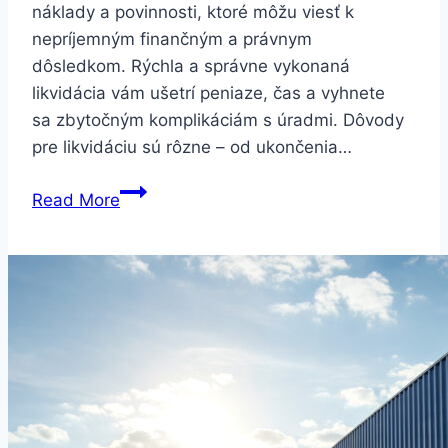
náklady a povinnosti, ktoré môžu viesť k
nepríjemným finančným a právnym
dôsledkom. Rýchla a správne vykonaná
likvidácia vám ušetrí peniaze, čas a vyhnete
sa zbytočným komplikáciám s úradmi. Dôvody
pre likvidáciu sú rôzne – od ukončenia…
Likvidacia
Read More
sro
–
ako
ju
vybaviť
čo
najrýchlejšie
a
bez