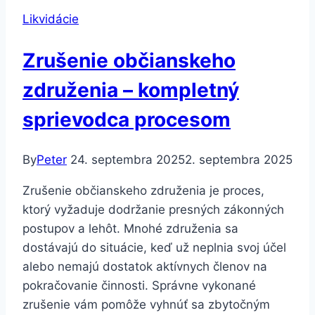
dlho
Likvidácie
trvá
a
Zrušenie občianskeho
čo
ovplyvňuje
združenia – kompletný
proces
sprievodca procesom
By
Peter
24. septembra 2025
2. septembra 2025
Zrušenie občianskeho združenia je proces,
ktorý vyžaduje dodržanie presných zákonných
postupov a lehôt. Mnohé združenia sa
dostávajú do situácie, keď už neplnia svoj účel
alebo nemajú dostatok aktívnych členov na
pokračovanie činnosti. Správne vykonané
zrušenie vám pomôže vyhnúť sa zbytočným