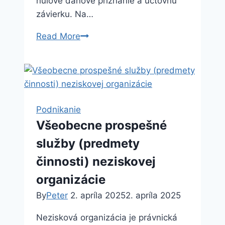
nulové daňové priznanie a účtovnú
závierku. Na…
Ako
Read More
ukončiť
podnikanie
a
zrealizovať
výmaz
Podnikanie
s.r.o.?
Všeobecne prospešné
služby (predmety
činnosti) neziskovej
organizácie
By
Peter
2. apríla 2025
2. apríla 2025
Nezisková organizácia je právnická