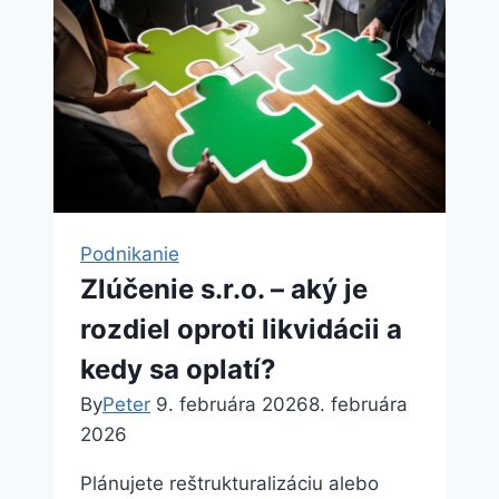
úspešné
zmeny
v sro
Podnikanie
Zlúčenie s.r.o. – aký je
rozdiel oproti likvidácii a
kedy sa oplatí?
By
Peter
9. februára 2026
8. februára
2026
Plánujete reštrukturalizáciu alebo