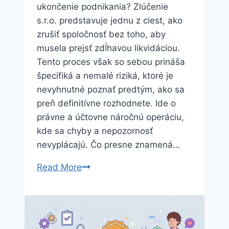
ukončenie podnikania? Zlúčenie
s.r.o. predstavuje jednu z ciest, ako
zrušiť spoločnosť bez toho, aby
musela prejsť zdĺhavou likvidáciou.
Tento proces však so sebou prináša
špecifiká a nemalé riziká, ktoré je
nevyhnutné poznať predtým, ako sa
preň definitívne rozhodnete. Ide o
právne a účtovne náročnú operáciu,
kde sa chyby a nepozornosť
nevyplácajú. Čo presne znamená…
Zlúčenie
Read More
s.r.o.
–
aký
je