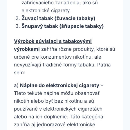
zahrievacieho zariadenia, ako sú
elektronické cigarety.
Žuvací tabak (žuvacie tabaky)
Šnupavý tabak (šňupacie tabaky)
Výrobok súvisiaci s tabakovými
výrobkami
zahŕňa rôzne produkty, ktoré sú
určené pre konzumentov nikotínu, ale
nevyužívajú tradičné formy tabaku. Patria
sem:
a)
Náplne do elektronickej cigarety
–
Tieto tekuté náplne môžu obsahovať
nikotín alebo byť bez nikotínu a sú
používané v elektronických cigaretách
alebo na ich doplnenie. Táto kategória
zahŕňa aj jednorazové elektronické