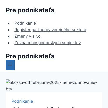
Skip
Pre podnikateľa
to
content
Podnikanie
Register partnerov verejného sektora
Zmeny v s.r.o.
Zoznam hospodárskych subjektov
Pre podnikateľa
Podnikanie