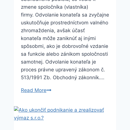
zmene spoločníka (vlastníka)
firmy. Odvolanie konateľa sa zvyčajne
uskutočňuje prostredníctvom valného
zhromaždenia, avšak účasť
konateľa môže zaniknúť aj inými
spôsobmi, ako je dobrovoľné vzdanie
sa funkcie alebo zánikom spoločnosti
samotnej. Odvolanie konateľa je
proces právne upravený zákonom č.
513/1991 Zb. Obchodný zákonník….
Odvolanie
Read More
konateľa
–
právne
náležitosti
a