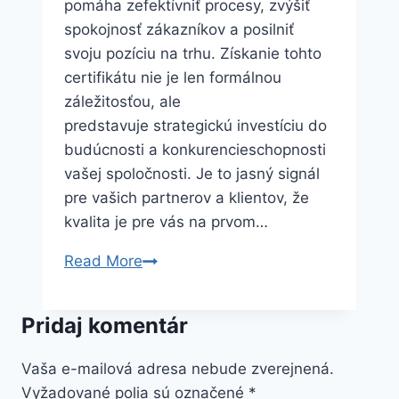
pomáha zefektívniť procesy, zvýšiť
spokojnosť zákazníkov a posilniť
svoju pozíciu na trhu. Získanie tohto
certifikátu nie je len formálnou
záležitosťou, ale
predstavuje strategickú investíciu do
budúcnosti a konkurencieschopnosti
vašej spoločnosti. Je to jasný signál
pre vašich partnerov a klientov, že
kvalita je pre vás na prvom…
ISO
Read More
9001
–
Pridaj komentár
prečo
je
Vaša e-mailová adresa nebude zverejnená.
tento
Vyžadované polia sú označené
*