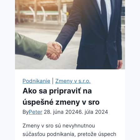
(predmety
činnosti)
neziskovej
organizácie
Podnikanie
|
Zmeny v s.r.o.
Ako sa pripraviť na
úspešné zmeny v sro
By
Peter
28. júna 2024
6. júla 2024
Zmeny v sro sú nevyhnutnou
súčasťou podnikania, pretože úspech