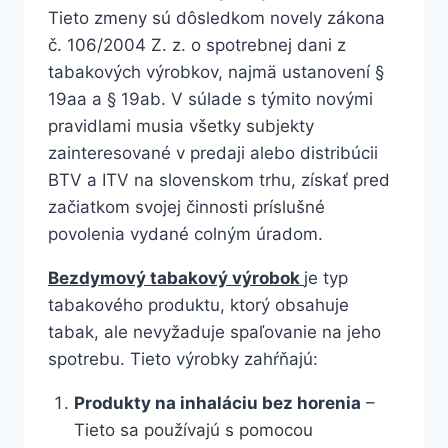
Tieto zmeny sú dôsledkom novely zákona
č. 106/2004 Z. z. o spotrebnej dani z
tabakových výrobkov, najmä ustanovení §
19aa a § 19ab. V súlade s týmito novými
pravidlami musia všetky subjekty
zainteresované v predaji alebo distribúcii
BTV a ITV na slovenskom trhu, získať pred
začiatkom svojej činnosti príslušné
povolenia vydané colným úradom.
Bezdymový tabakový výrobok
je typ
tabakového produktu, ktorý obsahuje
tabak, ale nevyžaduje spaľovanie na jeho
spotrebu. Tieto výrobky zahŕňajú:
Produkty na inhaláciu bez horenia
–
Tieto sa používajú s pomocou