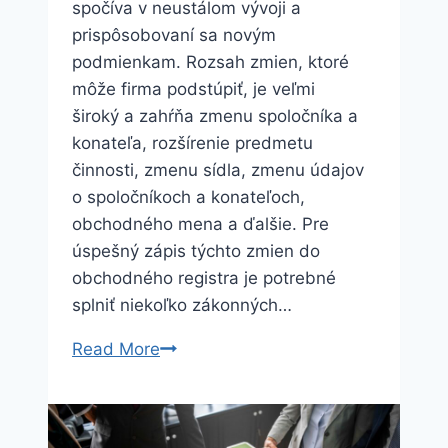
spočíva v neustálom vývoji a
prispôsobovaní sa novým
podmienkam. Rozsah zmien, ktoré
môže firma podstúpiť, je veľmi
široký a zahŕňa zmenu spoločníka a
konateľa, rozšírenie predmetu
činnosti, zmenu sídla, zmenu údajov
o spoločníkoch a konateľoch,
obchodného mena a ďalšie. Pre
úspešný zápis týchto zmien do
obchodného registra je potrebné
splniť niekoľko zákonných…
Ako
Read More
sa
pripraviť
na