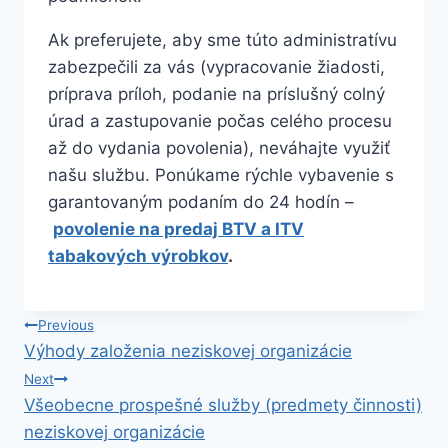
Ak preferujete, aby sme túto administratívu
zabezpečili za vás (vypracovanie žiadosti,
príprava príloh, podanie na príslušný colný
úrad a zastupovanie počas celého procesu
až do vydania povolenia), neváhajte využiť
našu službu. Ponúkame rýchle vybavenie s
garantovaným podaním do 24 hodín –
povolenie na predaj BTV a ITV
tabakových výrobkov
.
Navigácia
Previous
Výhody založenia neziskovej organizácie
v
Next
Všeobecne prospešné služby (predmety činnosti)
článku
neziskovej organizácie