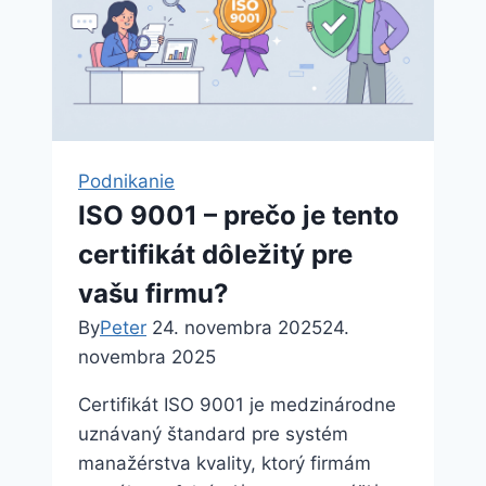
rozdiel
oproti
likvidácii
a
kedy
sa
Podnikanie
oplatí?
ISO 9001 – prečo je tento
certifikát dôležitý pre
vašu firmu?
By
Peter
24. novembra 2025
24.
novembra 2025
Certifikát ISO 9001 je medzinárodne
uznávaný štandard pre systém
manažérstva kvality, ktorý firmám