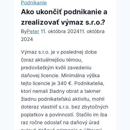
Podnikanie
postupy
Ako ukončiť podnikanie a
zrealizovať výmaz s.r.o.?
By
Peter
11. októbra 2024
11. októbra
2024
Výmaz s.r.o. je v poslednej dobe
čoraz aktuálnejšou témou,
predovšetkým kvôli zavedeniu
daňovej licencie. Minimálna výška
tejto licencie je 340 €. Podnikatelia,
ktorí nemali žiadny obrat a takmer
žiadnu podnikateľskú aktivitu, mohli
doteraz vlastniť s.r.o. bez zbytočných
poplatkov a povinností. Stačilo im iba
raz ročne odoslať na daňový úrad